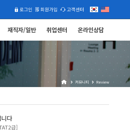
로그인
회원가입
고객센터
재직자/일반
취업센터
온라인상담
커뮤니티
Review
십니다
AT2급]