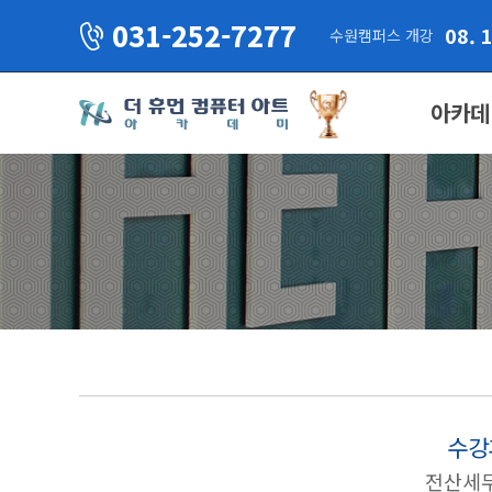
031-252-7277
08. 
수원캠퍼스 개강
아카데
수강
전산세무