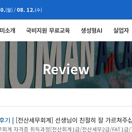
10.
08. 12.
(월)
/
(수)
미소개
국비지원 무료교육
생성형AI
실업자
Review
후기 |
[전산세무회계] 선생님이 친절히 잘 가르쳐주
회계 자격증 취득과정[전산회계1급/전산세무2급/FAT1급/T