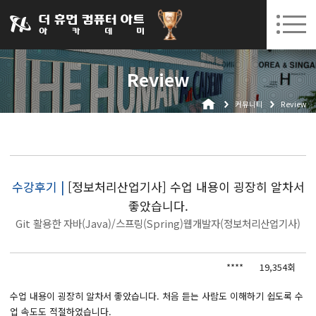
031-252-7277
08. 10.
08. 12.
수원캠퍼스 개강
(월)
/
(수)
로그인
회원가입
고객센터
Review
아카데미소개
커뮤니티
Review
인사말
시설안내
오시는길
공지사항
수강후기 |
[정보처리산업기사] 수업 내용이 굉장히 알차서
좋았습니다.
국비지원 무료교육
Git 활용한 자바(Java)/스프링(Spring)웹개발자(정보처리산업기사)
생성형AI
****
19,354회
실업자
BIM 건축설계 및 실내건축설계(캐드(CAD),맥스(MAX),레빗(REVIT))실무자 양성과정
수업 내용이 굉장히 알차서 좋았습니다. 처음 듣는 사람도 이해하기 쉽도록 수
업 속도도 적절하였습니다.