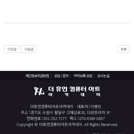
React, Veu 프레임워크 기반 프론트엔드 개발 양성 지원
반응형/웹퍼블리셔/프론트엔드 웹개발자(웹디자인)
반응형/웹퍼블리셔/프론트엔드 웹개발자(웹디자인기능사 과정평가형)
자바(Java)기반 JSP/스프링 웹개발자(정보처리산업기사)(과정평가형)
디지털컨버전스 자바(JAVA)개발자(전자정부 프레임워크/SPRING)
전산세무회계 자격취득과정[전산회계1급/전산세무2급/FAT1급/TAT2급]
이전글
다음글
목록
컴퓨터활용능력2급(필기+실기) 및 ITQ자격증 취득(한글,엑셀,파워포인트)
전기기능사(필기+실기) 자격증 취득과정
개인정보취급방침
상담 / 문의
카카오톡 상담
오시는길
직업상담사 2급 (필기+실기) 자격증 취득과정
재직자/일반
포토샵 자격증 취득과정(GTQ1급)
더휴먼컴퓨터아트아카데미
대표자
이병민
일러스트 자격증 취득과정(GTQi 1급)
주소
경기도 수원시 팔달구 갓매산로38, 다성프라자 3F
전화번호
031-252-7277
팩스
070-4369-0387
전산회계 1급 / FAT 1급 자격증 취득과정
Copyright © 더휴먼컴퓨터아트아카데미. All Rights Reserved.
전산세무 2급 / TAT 2급 자격증 취득과정