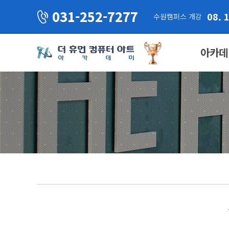
031-252-7277
08. 
수원캠퍼스 개강
아카데