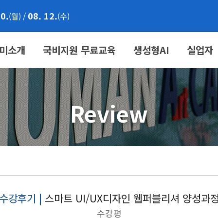
10.
08. 12.
(월)
/
(수)
미소개
국비지원 무료교육
생성형AI
실업자
Review
수강후기 |
스마트 UI/UX디자인 웹퍼블리셔 양성과
수강평