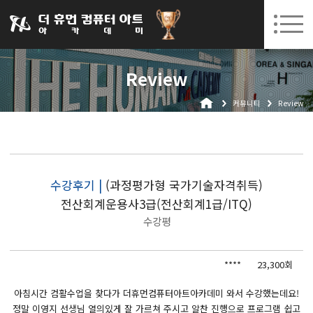
031-252-7277
08. 10.
08. 12.
수원캠퍼스 개강
(월)
/
(수)
로그인
회원가입
고객센터
Review
아카데미소개
커뮤니티
Review
인사말
시설안내
오시는길
공지사항
수강후기 |
(과정평가형 국가기술자격취득)
전산회계운용사3급(전산회계1급/ITQ)
국비지원 무료교육
수강평
생성형AI
****
23,300회
실업자
BIM 건축설계 및 실내건축설계(캐드(CAD),맥스(MAX),레빗(REVIT))실무자 양성과정
아침시간 컴활수업을 찾다가 더휴먼컴퓨터아트아카데미 와서 수강했는데요!
정말 이영지 선생님 열의있게 잘 가르쳐 주시고 알찬 진행으로 프로그램 쉽고