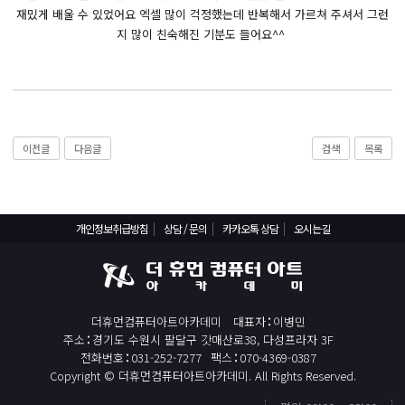
React, Veu 프레임워크 기반 프론트엔드 개발 양성 지원
재밌게 배울 수 있었어요 엑셀 많이 걱정했는데 반복해서 가르쳐 주셔서 그런
반응형/웹퍼블리셔/프론트엔드 웹개발자(웹디자인)
지 많이 친숙해진 기분도 들어요^^
반응형/웹퍼블리셔/프론트엔드 웹개발자(웹디자인기능사 과정평가형)
자바(Java)기반 JSP/스프링 웹개발자(정보처리산업기사)(과정평가형)
디지털컨버전스 자바(JAVA)개발자(전자정부 프레임워크/SPRING)
전산세무회계 자격취득과정[전산회계1급/전산세무2급/FAT1급/TAT2급]
이전글
다음글
검색
목록
컴퓨터활용능력2급(필기+실기) 및 ITQ자격증 취득(한글,엑셀,파워포인트)
전기기능사(필기+실기) 자격증 취득과정
개인정보취급방침
상담 / 문의
카카오톡 상담
오시는길
직업상담사 2급 (필기+실기) 자격증 취득과정
재직자/일반
포토샵 자격증 취득과정(GTQ1급)
더휴먼컴퓨터아트아카데미
대표자
이병민
일러스트 자격증 취득과정(GTQi 1급)
주소
경기도 수원시 팔달구 갓매산로38, 다성프라자 3F
전화번호
031-252-7277
팩스
070-4369-0387
전산회계 1급 / FAT 1급 자격증 취득과정
Copyright © 더휴먼컴퓨터아트아카데미. All Rights Reserved.
전산세무 2급 / TAT 2급 자격증 취득과정