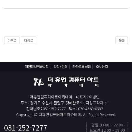
React, Veu 프레임워크 기반 프론트엔드 개발 양성 지원
반응형/웹퍼블리셔/프론트엔드 웹개발자(웹디자인)
반응형/웹퍼블리셔/프론트엔드 웹개발자(웹디자인기능사 과정평가형)
자바(Java)기반 JSP/스프링 웹개발자(정보처리산업기사)(과정평가형)
디지털컨버전스 자바(JAVA)개발자(전자정부 프레임워크/SPRING)
이전글
다음글
목록
전산세무회계 자격취득과정[전산회계1급/전산세무2급/FAT1급/TAT2급]
컴퓨터활용능력2급(필기+실기) 및 ITQ자격증 취득(한글,엑셀,파워포인트)
전기기능사(필기+실기) 자격증 취득과정
개인정보취급방침
상담 / 문의
카카오톡 상담
오시는길
직업상담사 2급 (필기+실기) 자격증 취득과정
재직자/일반
더휴먼컴퓨터아트아카데미
대표자
이병민
포토샵 자격증 취득과정(GTQ1급)
주소
경기도 수원시 팔달구 갓매산로38, 다성프라자 3F
일러스트 자격증 취득과정(GTQi 1급)
전화번호
031-252-7277
팩스
070-4369-0387
Copyright © 더휴먼컴퓨터아트아카데미. All Rights Reserved.
전산회계 1급 / FAT 1급 자격증 취득과정
평일 09:00 ~ 22:00
031-252-7277
TOP
전산세무 2급 / TAT 2급 자격증 취득과정
토요일 12:00 ~ 18:00