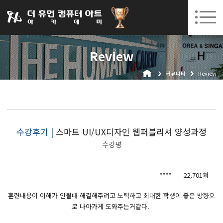
031-252-7277
08. 10.
08. 12.
수원캠퍼스 개강
(월)
/
(수)
로그인
회원가입
고객센터
Review
아카데미소개
커뮤니티
Review
인사말
시설안내
오시는길
공지사항
수강후기 |
스마트 UI/UX디자인 웹퍼블리셔 양성과정
수강평
국비지원 무료교육
생성형AI
****
22,701회
실업자
훈련내용이 이해가 안될때 해결해주려고 노력하고 최대한 학생이 좋은 방향으
로 나아가게 도와주는거같다.
BIM 건축설계 및 실내건축설계(캐드(CAD),맥스(MAX),레빗(REVIT))실무자 양성과정