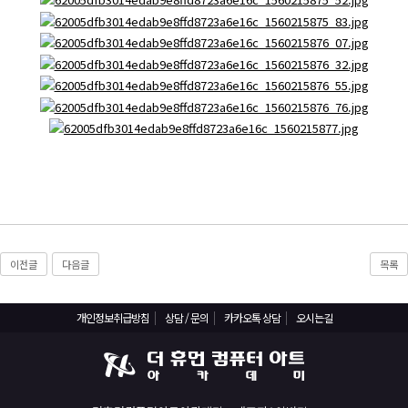
기초회계원리 및 전산회계2급 자격증 취득과정
ERP정보관리사(회계2급) / (인사2급) 자격증 취득과정
전산응용건축제도기능사(실기)
컴퓨터활용능력1급(컴활1급)
컴퓨터활용능력2급(엑셀실무)
ITQ(한글,엑셀,파워포인트)
실내·건축디자인 & 인테리어
파이썬 프로그래밍을 활용한 빅데이터 향상과정
프로그래밍 자바(JAVA) / 파이썬(Python)
이전글
다음글
목록
유튜브(Youtube)크리에이터(영상편집,프리미어)
유튜브(YouTube)크리에이터(영상편집,애프터이펙트)
개인정보취급방침
상담 / 문의
카카오톡 상담
오시는길
취업센터
취업 PROCESS
채용문의