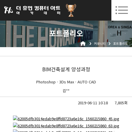
031-252-7277
08. 10.
08. 12.
수원캠퍼스 개강
(월)
/
(수)
로그인
회원가입
고객센터
포트폴리오
아카데미소개
커뮤니티
포트폴리오
인사말
시설안내
오시는길
BIM건축설계 양성과정
공지사항
Photoshop · 3Ds Max · AUTO CAD
국비지원 무료교육
김**
생성형AI
2019-06-11 10:18
7,805회
실업자
BIM 건축설계 및 실내건축설계(캐드(CAD),맥스(MAX),레빗(REVIT))실무자 양성과정