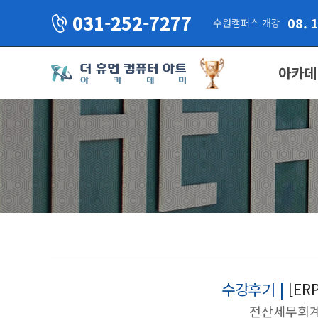
031-252-7277
08. 
수원캠퍼스 개강
아카데
수강후기 |
[E
전산세무회계