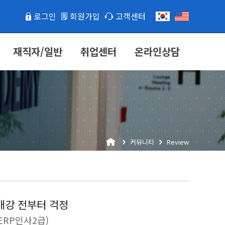
로그인
회원가입
고객센터
재직자/일반
취업센터
온라인상담
커뮤니티
Review
개강 전부터 걱정
RP인사2급)