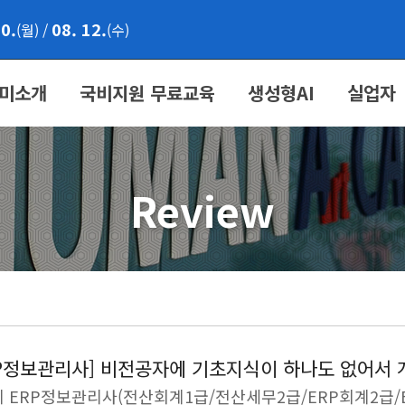
10.
08. 12.
(월)
/
(수)
미소개
국비지원 무료교육
생성형AI
실업자
Review
RP정보관리사] 비전공자에 기초지식이 하나도 없어서 
 ERP정보관리사(전산회계1급/전산세무2급/ERP회계2급/E