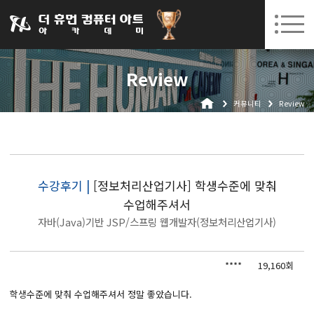
031-252-7277
08. 05.
08. 18.
수원캠퍼스 개강
(수)
/
(화)
로그인
회원가입
고객센터
Review
아카데미소개
커뮤니티
Review
인사말
시설안내
오시는길
공지사항
수강후기 |
[정보처리산업기사] 학생수준에 맞춰
수업해주셔서
국비지원 무료교육
자바(Java)기반 JSP/스프링 웹개발자(정보처리산업기사)
생성형AI
****
19,160회
실업자
BIM 건축설계 및 실내건축설계(캐드(CAD),맥스(MAX),레빗(REVIT))실무자 양성과정
학생수준에 맞춰 수업해주셔서 정말 좋았습니다.