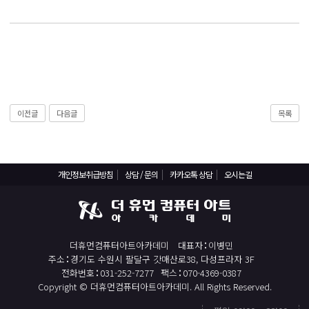
React, Veu 프레임워크 기반 프론트엔드 개발 양성 지원
반응형/웹퍼블리셔/프론트엔드 웹개발자(웹디자인)
반응형/웹퍼블리셔/프론트엔드 웹개발자(웹디자인기능사 과정평가형)
자바(Java)기반 JSP/스프링 웹개발자(정보처리산업기사)(과정평가형)
디지털컨버전스 자바(JAVA)개발자(전자정부 프레임워크/SPRING)
전산세무회계 자격취득과정[전산회계1급/전산세무2급/FAT1급/TAT2급]
이전글
다음글
목록
컴퓨터활용능력2급(필기+실기) 및 ITQ자격증 취득(한글,엑셀,파워포인트)
전기기능사(필기+실기) 자격증 취득과정
개인정보취급방침
상담 / 문의
카카오톡 상담
오시는길
직업상담사 2급 (필기+실기) 자격증 취득과정
재직자/일반
포토샵 자격증 취득과정(GTQ1급)
더휴먼컴퓨터아트아카데미
대표자
이병민
일러스트 자격증 취득과정(GTQi 1급)
주소
경기도 수원시 팔달구 갓매산로38, 다성프라자 3F
전화번호
031-252-7277
팩스
070-4369-0387
전산회계 1급 / FAT 1급 자격증 취득과정
Copyright © 더휴먼컴퓨터아트아카데미. All Rights Reserved.
전산세무 2급 / TAT 2급 자격증 취득과정