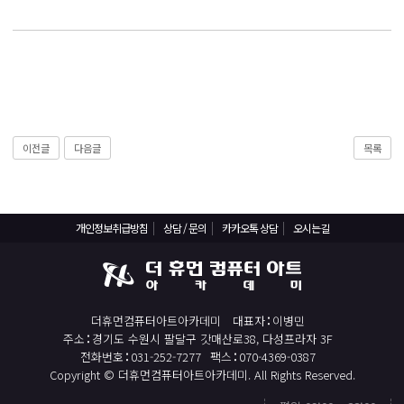
React, Veu 프레임워크 기반 프론트엔드 개발 양성 지원
반응형/웹퍼블리셔/프론트엔드 웹개발자(웹디자인)
반응형/웹퍼블리셔/프론트엔드 웹개발자(웹디자인기능사 과정평가형)
자바(Java)기반 JSP/스프링 웹개발자(정보처리산업기사)(과정평가형)
디지털컨버전스 자바(JAVA)개발자(전자정부 프레임워크/SPRING)
전산세무회계 자격취득과정[전산회계1급/전산세무2급/FAT1급/TAT2급]
이전글
다음글
목록
컴퓨터활용능력2급(필기+실기) 및 ITQ자격증 취득(한글,엑셀,파워포인트)
전기기능사(필기+실기) 자격증 취득과정
개인정보취급방침
상담 / 문의
카카오톡 상담
오시는길
직업상담사 2급 (필기+실기) 자격증 취득과정
재직자/일반
포토샵 자격증 취득과정(GTQ1급)
더휴먼컴퓨터아트아카데미
대표자
이병민
일러스트 자격증 취득과정(GTQi 1급)
주소
경기도 수원시 팔달구 갓매산로38, 다성프라자 3F
전화번호
031-252-7277
팩스
070-4369-0387
전산회계 1급 / FAT 1급 자격증 취득과정
Copyright © 더휴먼컴퓨터아트아카데미. All Rights Reserved.
전산세무 2급 / TAT 2급 자격증 취득과정