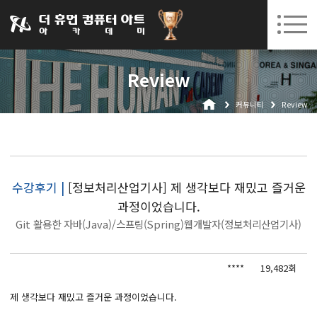
031-252-7277
08. 05.
08. 18.
수원캠퍼스 개강
(수)
/
(화)
로그인
회원가입
고객센터
Review
아카데미소개
커뮤니티
Review
인사말
시설안내
오시는길
공지사항
수강후기 |
[정보처리산업기사] 제 생각보다 재밌고 즐거운
과정이었습니다.
국비지원 무료교육
Git 활용한 자바(Java)/스프링(Spring)웹개발자(정보처리산업기사)
생성형AI
****
19,482회
실업자
BIM 건축설계 및 실내건축설계(캐드(CAD),맥스(MAX),레빗(REVIT))실무자 양성과정
제 생각보다 재밌고 즐거운 과정이었습니다.