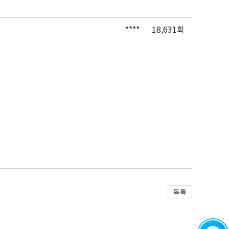
****
18,631회
목록