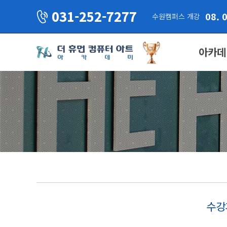
031-252-7277
08. 
수원캠퍼스 개강
아카데
수강