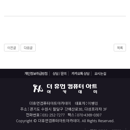
React, Veu 프레임워크 기반 프론트엔드 개발 양성 지원
반응형/웹퍼블리셔/프론트엔드 웹개발자(웹디자인)
반응형/웹퍼블리셔/프론트엔드 웹개발자(웹디자인기능사 과정평가형)
자바(Java)기반 JSP/스프링 웹개발자(정보처리산업기사)(과정평가형)
디지털컨버전스 자바(JAVA)개발자(전자정부 프레임워크/SPRING)
전산세무회계 자격취득과정[전산회계1급/전산세무2급/FAT1급/TAT2급]
이전글
다음글
목록
컴퓨터활용능력2급(필기+실기) 및 ITQ자격증 취득(한글,엑셀,파워포인트)
전기기능사(필기+실기) 자격증 취득과정
개인정보취급방침
상담 / 문의
카카오톡 상담
오시는길
직업상담사 2급 (필기+실기) 자격증 취득과정
재직자/일반
포토샵 자격증 취득과정(GTQ1급)
더휴먼컴퓨터아트아카데미
대표자
이병민
일러스트 자격증 취득과정(GTQi 1급)
주소
경기도 수원시 팔달구 갓매산로38, 다성프라자 3F
전화번호
031-252-7277
팩스
070-4369-0387
전산회계 1급 / FAT 1급 자격증 취득과정
Copyright © 더휴먼컴퓨터아트아카데미. All Rights Reserved.
전산세무 2급 / TAT 2급 자격증 취득과정