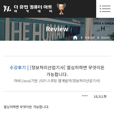
031-252-7277
08. 10.
08. 12.
수원캠퍼스 개강
(월)
/
(수)
로그인
회원가입
고객센터
Review
아카데미소개
커뮤니티
Review
인사말
시설안내
오시는길
공지사항
수강후기 |
[정보처리산업기사] 열심히하면 무엇이든
가능합니다.
국비지원 무료교육
자바(Java)기반 JSP/스프링 웹개발자(정보처리산업기사)
생성형AI
****
18,311회
실업자
BIM 건축설계 및 실내건축설계(캐드(CAD),맥스(MAX),레빗(REVIT))실무자 양성과정
열심히하면 무엇이든 가능합니다.