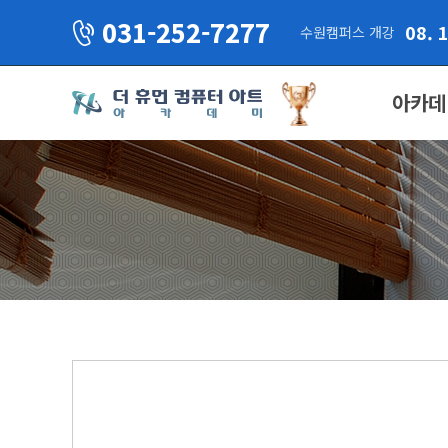
031-252-7277
08. 
수원캠퍼스 개강
아카데