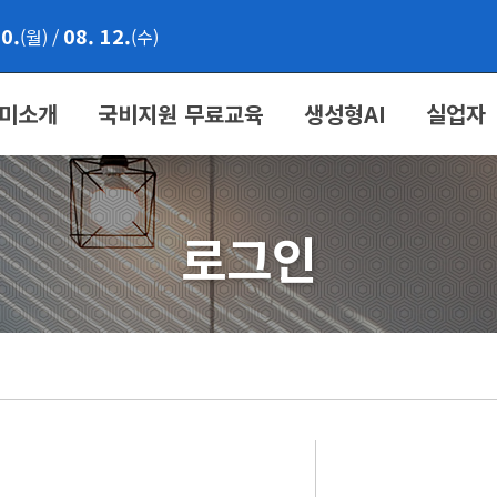
10.
08. 12.
(월)
/
(수)
미소개
국비지원 무료교육
생성형AI
실업자
로그인