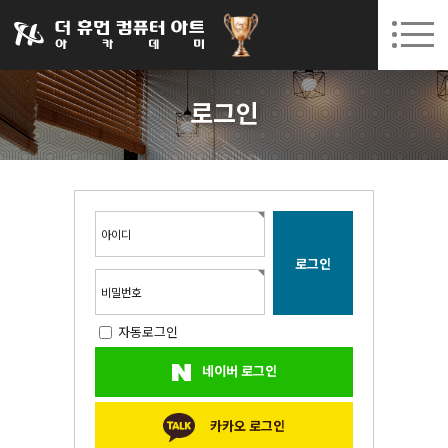
031-252-7277
08. 10.
08. 12.
수원캠퍼스 개강
(월)
/
(수)
로그인
회원가입
고객센터
로그인
아카데미소개
인사말
시설안내
오시는길
아이디
공지사항
국비지원 무료교육
비밀번호
자동로그인
생성형AI
네이버 로그인
실업자
BIM 건축설계 및 실내건축설계(캐드(CAD),맥스(MAX),레빗(REVIT))실무자 양성과정
카카오 로그인