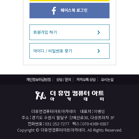
React, Veu 프레임워크 기반 프론트엔드 개발 양성 지원
페이스북 로그인
반응형/웹퍼블리셔/프론트엔드 웹개발자(웹디자인)
반응형/웹퍼블리셔/프론트엔드 웹개발자(웹디자인기능사 과정평가형)
자바(Java)기반 JSP/스프링 웹개발자(정보처리산업기사)(과정평가형)
회원가입 하기
디지털컨버전스 자바(JAVA)개발자(전자정부 프레임워크/SPRING)
전산세무회계 자격취득과정[전산회계1급/전산세무2급/FAT1급/TAT2급]
아이디 / 비밀번호 찾기
컴퓨터활용능력2급(필기+실기) 및 ITQ자격증 취득(한글,엑셀,파워포인트)
전기기능사(필기+실기) 자격증 취득과정
개인정보취급방침
상담 / 문의
카카오톡 상담
오시는길
직업상담사 2급 (필기+실기) 자격증 취득과정
재직자/일반
포토샵 자격증 취득과정(GTQ1급)
더휴먼컴퓨터아트아카데미
대표자
이병민
일러스트 자격증 취득과정(GTQi 1급)
주소
경기도 수원시 팔달구 갓매산로38, 다성프라자 3F
전산회계 1급 / FAT 1급 자격증 취득과정
전화번호
031-252-7277
팩스
070-4369-0387
Copyright © 더휴먼컴퓨터아트아카데미. All Rights Reserved.
전산세무 2급 / TAT 2급 자격증 취득과정