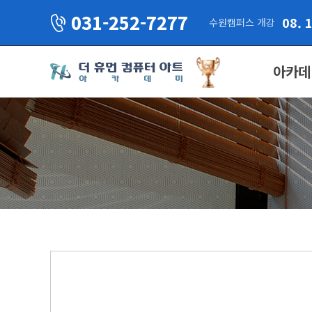
031-252-7277
08. 
수원캠퍼스 개강
아카데