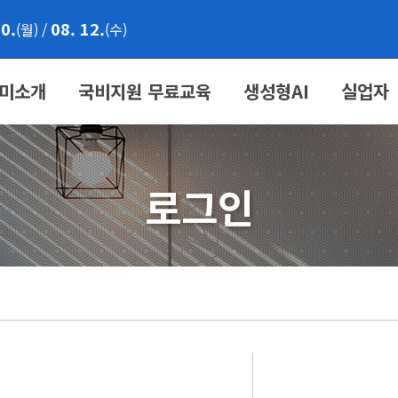
10.
08. 12.
(월)
/
(수)
미소개
국비지원 무료교육
생성형AI
실업자
로그인