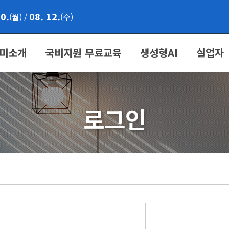
10.
08. 12.
(월)
/
(수)
미소개
국비지원 무료교육
생성형AI
실업자
로그인