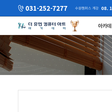
031-252-7277
08. 
수원캠퍼스 개강
아카데