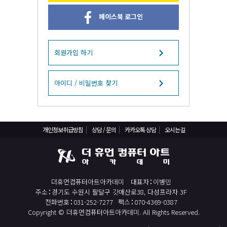
React, Veu 프레임워크 기반 프론트엔드 개발 양성 지원
페이스북 로그인
반응형/웹퍼블리셔/프론트엔드 웹개발자(웹디자인)
반응형/웹퍼블리셔/프론트엔드 웹개발자(웹디자인기능사 과정평가형)
자바(Java)기반 JSP/스프링 웹개발자(정보처리산업기사)(과정평가형)
회원가입 하기
디지털컨버전스 자바(JAVA)개발자(전자정부 프레임워크/SPRING)
전산세무회계 자격취득과정[전산회계1급/전산세무2급/FAT1급/TAT2급]
아이디 / 비밀번호 찾기
컴퓨터활용능력2급(필기+실기) 및 ITQ자격증 취득(한글,엑셀,파워포인트)
전기기능사(필기+실기) 자격증 취득과정
개인정보취급방침
상담 / 문의
카카오톡 상담
오시는길
직업상담사 2급 (필기+실기) 자격증 취득과정
재직자/일반
포토샵 자격증 취득과정(GTQ1급)
더휴먼컴퓨터아트아카데미
대표자
이병민
일러스트 자격증 취득과정(GTQi 1급)
주소
경기도 수원시 팔달구 갓매산로38, 다성프라자 3F
전산회계 1급 / FAT 1급 자격증 취득과정
전화번호
031-252-7277
팩스
070-4369-0387
Copyright © 더휴먼컴퓨터아트아카데미. All Rights Reserved.
전산세무 2급 / TAT 2급 자격증 취득과정