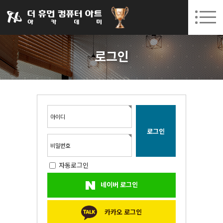
031-252-7277
08. 10.
08. 12.
수원캠퍼스 개강
(월)
/
(수)
로그인
회원가입
고객센터
로그인
아카데미소개
인사말
시설안내
오시는길
아이디
공지사항
국비지원 무료교육
비밀번호
자동로그인
생성형AI
네이버 로그인
실업자
BIM 건축설계 및 실내건축설계(캐드(CAD),맥스(MAX),레빗(REVIT))실무자 양성과정
카카오 로그인