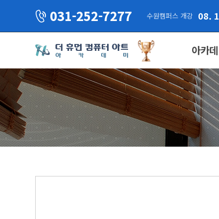
031-252-7277
08. 
수원캠퍼스 개강
아카데