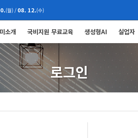
10.
08. 12.
(월)
/
(수)
미소개
국비지원 무료교육
생성형AI
실업자
로그인