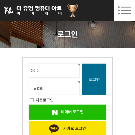
031-252-7277
08. 10.
08. 12.
수원캠퍼스 개강
(월)
/
(수)
로그인
회원가입
고객센터
로그인
아카데미소개
인사말
시설안내
오시는길
아이디
공지사항
국비지원 무료교육
비밀번호
자동로그인
생성형AI
네이버 로그인
실업자
BIM 건축설계 및 실내건축설계(캐드(CAD),맥스(MAX),레빗(REVIT))실무자 양성과정
카카오 로그인