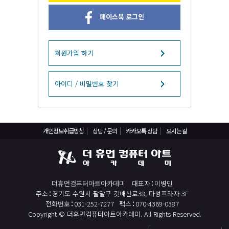
React, Veu 프레임워크 기반 프론트엔드 개발 양성 지원
페이스북 로그인
반응형/웹퍼블리셔/프론트엔드 웹개발자(웹디자인)
반응형/웹퍼블리셔/프론트엔드 웹개발자(웹디자인기능사 과정평가형)
자바(Java)기반 JSP/스프링 웹개발자(정보처리산업기사)(과정평가형)
회원가입 하기
디지털컨버전스 자바(JAVA)개발자(전자정부 프레임워크/SPRING)
전산세무회계 자격취득과정[전산회계1급/전산세무2급/FAT1급/TAT2급]
아이디 / 비밀번호 찾기
컴퓨터활용능력2급(필기+실기) 및 ITQ자격증 취득(한글,엑셀,파워포인트)
전기기능사(필기+실기) 자격증 취득과정
개인정보취급방침
상담 / 문의
카카오톡 상담
오시는길
직업상담사 2급 (필기+실기) 자격증 취득과정
재직자/일반
포토샵 자격증 취득과정(GTQ1급)
더휴먼컴퓨터아트아카데미
대표자
이병민
일러스트 자격증 취득과정(GTQi 1급)
주소
경기도 수원시 팔달구 갓매산로38, 다성프라자 3F
전산회계 1급 / FAT 1급 자격증 취득과정
전화번호
031-252-7277
팩스
070-4369-0387
Copyright © 더휴먼컴퓨터아트아카데미. All Rights Reserved.
전산세무 2급 / TAT 2급 자격증 취득과정